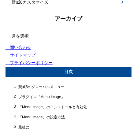
賢威8カスタマイズ
アーカイブ
アー
カ
イ
問い合わせ
ブ
サイトマップ
プライバシーポリシー
目次
1
賢威8のグローバルメニュー
2
プラグイン『Menu Image』
3
『Menu Image』のインストールと有効化
4
『Menu Image』の設定方法
5
最後に