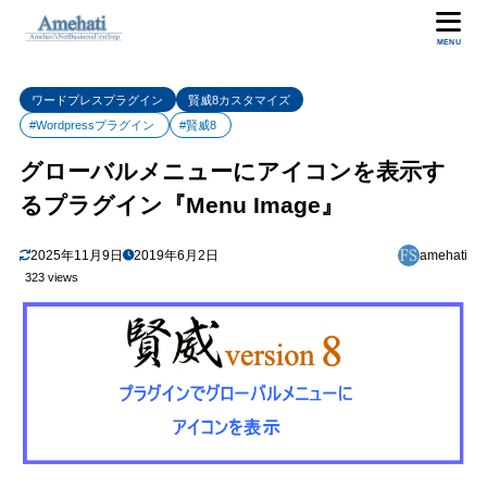
目次
MENU
ワードプレスプラグイン
賢威8カスタマイズ
1
賢威8のグローバルメニュー
#Wordpressプラグイン
#賢威8
2
プラグイン『Menu Image』
グローバルメニューにアイコンを表示す
3
『Menu Image』のインストールと有効化
るプラグイン『Menu Image』
4
『Menu Image』の設定方法
2025年11月9日
2019年6月2日
amehati
5
最後に
323 views