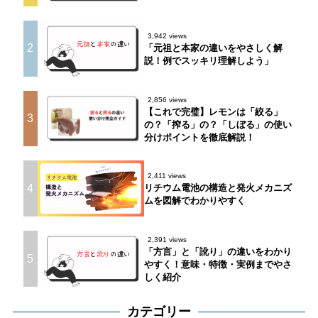
3,942 views
2
「元祖と本家の違いをやさしく解
説！例でスッキリ理解しよう」
2,856 views
【これで完璧】レモンは「絞る」
3
の？「搾る」の？「しぼる」の使い
分けポイントを徹底解説！
2,411 views
4
リチウム電池の構造と発火メカニズ
ムを図解でわかりやすく
2,391 views
「方言」と「訛り」の違いをわかり
5
やすく！意味・特徴・実例までやさ
しく紹介
カテゴリー