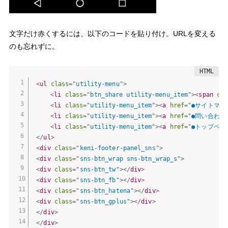
文字だけ赤くするには、以下のコードを貼り付け。URLを変える
のも忘れずに。
<
ul
class
=
"
utility-menu
"
>
<
li
class
=
"
btn_share utility-menu_item
"
>
<
span
cla
<
li
class
=
"
utility-menu_item
"
>
<
a
href
=
"
●サイトマッ
<
li
class
=
"
utility-menu_item
"
>
<
a
href
=
"
●問い合わせ
<
li
class
=
"
utility-menu_item
"
>
<
a
href
=
"
●トップペー
</
ul
>
<
div
class
=
"
keni-footer-panel_sns
"
>
<
div
class
=
"
sns-btn_wrap sns-btn_wrap_s
"
>
<
div
class
=
"
sns-btn_tw
"
>
</
div
>
<
div
class
=
"
sns-btn_fb
"
>
</
div
>
<
div
class
=
"
sns-btn_hatena
"
>
</
div
>
<
div
class
=
"
sns-btn_gplus
"
>
</
div
>
</
div
>
</
div
>