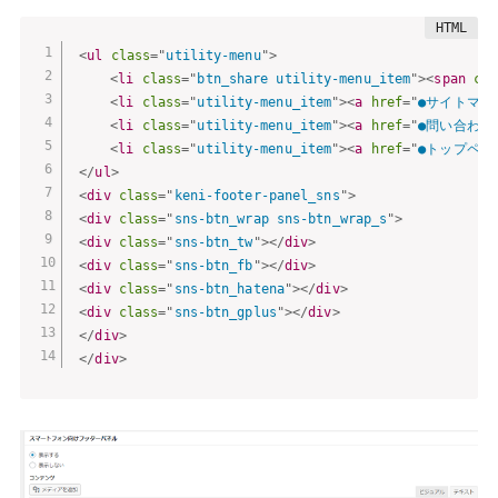
<
ul
class
=
"
utility-menu
"
>
<
li
class
=
"
btn_share utility-menu_item
"
>
<
span
cla
<
li
class
=
"
utility-menu_item
"
>
<
a
href
=
"
●サイトマッ
<
li
class
=
"
utility-menu_item
"
>
<
a
href
=
"
●問い合わせ
<
li
class
=
"
utility-menu_item
"
>
<
a
href
=
"
●トップペー
</
ul
>
<
div
class
=
"
keni-footer-panel_sns
"
>
<
div
class
=
"
sns-btn_wrap sns-btn_wrap_s
"
>
<
div
class
=
"
sns-btn_tw
"
>
</
div
>
<
div
class
=
"
sns-btn_fb
"
>
</
div
>
<
div
class
=
"
sns-btn_hatena
"
>
</
div
>
<
div
class
=
"
sns-btn_gplus
"
>
</
div
>
</
div
>
</
div
>