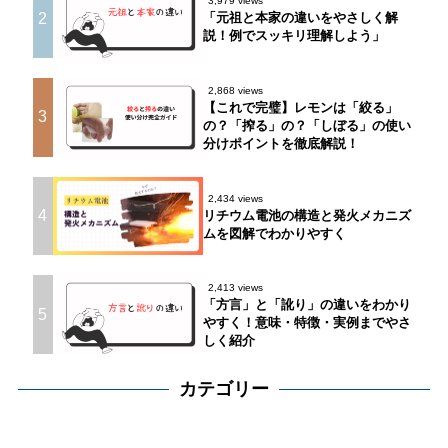
3,979 views
2
「元祖と本家の違いをやさしく解
説！例でスッキリ理解しよう」
2,868 views
【これで完璧】レモンは「絞る」
3
の？「搾る」の？「しぼる」の使い
分けポイントを徹底解説！
2,434 views
4
リチウム電池の構造と発火メカニズ
ムを図解でわかりやすく
2,413 views
「方言」と「訛り」の違いをわかり
5
やすく！意味・特徴・実例までやさ
しく紹介
カテゴリー