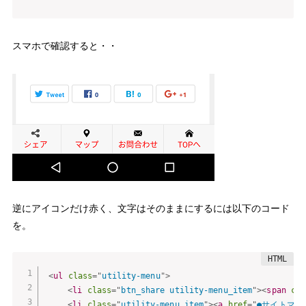
スマホで確認すると・・
逆にアイコンだけ赤く、文字はそのままにするには以下のコード
を。
<
ul
class
=
"
utility-menu
"
>
<
li
class
=
"
btn_share utility-menu_item
"
>
<
span
cla
<
li
class
=
"
utility-menu_item
"
>
<
a
href
=
"
●サイトマッ