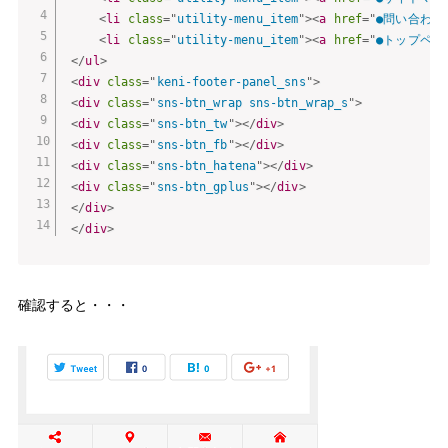
<
li
class
=
"
utility-menu_item
"
>
<
a
href
=
"
●問い合わせ
<
li
class
=
"
utility-menu_item
"
>
<
a
href
=
"
●トップペー
</
ul
>
<
div
class
=
"
keni-footer-panel_sns
"
>
<
div
class
=
"
sns-btn_wrap sns-btn_wrap_s
"
>
<
div
class
=
"
sns-btn_tw
"
>
</
div
>
<
div
class
=
"
sns-btn_fb
"
>
</
div
>
<
div
class
=
"
sns-btn_hatena
"
>
</
div
>
<
div
class
=
"
sns-btn_gplus
"
>
</
div
>
</
div
>
</
div
>
確認すると・・・