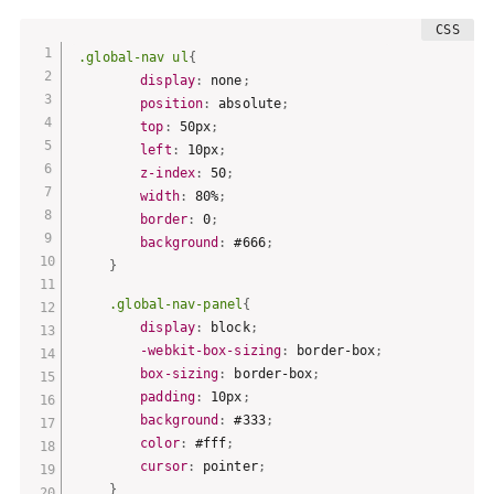
.global-nav ul
{
display
:
 none
;
position
:
 absolute
;
top
:
 50px
;
left
:
 10px
;
z-index
:
 50
;
width
:
 80%
;
border
:
 0
;
background
:
 #666
;
}
.global-nav-panel
{
display
:
 block
;
-webkit-box-sizing
:
 border-box
;
box-sizing
:
 border-box
;
padding
:
 10px
;
background
:
 #333
;
color
:
 #fff
;
cursor
:
 pointer
;
}