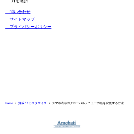
カ
イ
問い合わせ
ブ
サイトマップ
プライバシーポリシー
home
賢威7.1カスタマイズ
スマホ表示のグローバルメニューの色を変更する方法