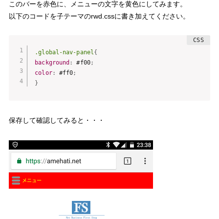
このバーを
赤色
に、メニューの文字を
黄色
にしてみます。
以下のコードを子テーマのrwd.cssに書き加えてください。
.global-nav-panel
{
background
:
 #f00
;
color
:
 #ff0
;
}
保存して確認してみると・・・