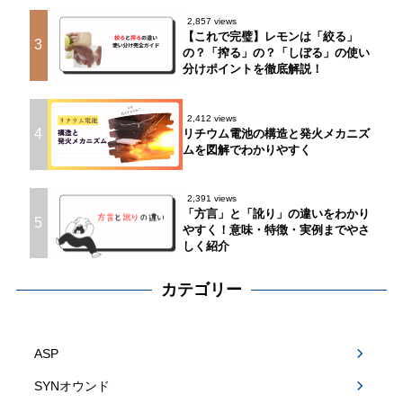
2,857 views
【これで完璧】レモンは「絞る」
3
の？「搾る」の？「しぼる」の使い
分けポイントを徹底解説！
2,412 views
4
リチウム電池の構造と発火メカニズ
ムを図解でわかりやすく
2,391 views
「方言」と「訛り」の違いをわかり
5
やすく！意味・特徴・実例までやさ
しく紹介
カテゴリー
ASP
SYNオウンド