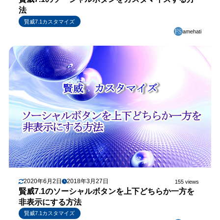
法
賢威7.1カスタマイズ
amehati
2020年6月2日
2018年3月27日
155 views
賢威7.1のソーシャルボタンを上下どちらか一方を
非表示にする方法
賢威7.1カスタマイズ