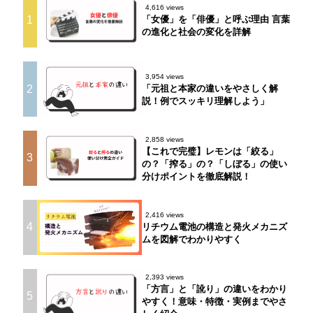
4,616 views
1
「女優」を「俳優」と呼ぶ理由 言葉
の進化と社会の変化を詳解
3,954 views
2
「元祖と本家の違いをやさしく解
説！例でスッキリ理解しよう」
2,858 views
【これで完璧】レモンは「絞る」
3
の？「搾る」の？「しぼる」の使い
分けポイントを徹底解説！
2,416 views
4
リチウム電池の構造と発火メカニズ
ムを図解でわかりやすく
2,393 views
「方言」と「訛り」の違いをわかり
5
やすく！意味・特徴・実例までやさ