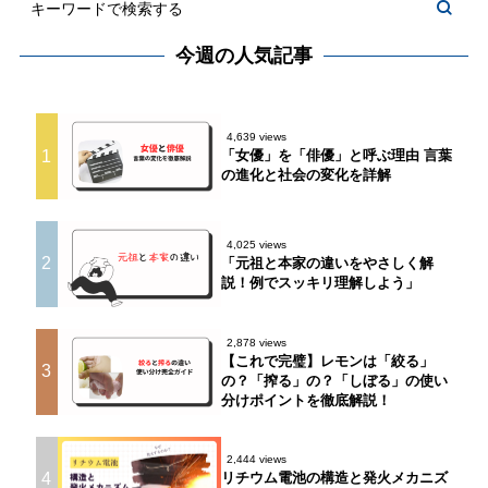
今週の人気記事
4,639 views
1
「女優」を「俳優」と呼ぶ理由 言葉
の進化と社会の変化を詳解
4,025 views
2
「元祖と本家の違いをやさしく解
説！例でスッキリ理解しよう」
2,878 views
【これで完璧】レモンは「絞る」
3
の？「搾る」の？「しぼる」の使い
分けポイントを徹底解説！
2,444 views
4
リチウム電池の構造と発火メカニズ