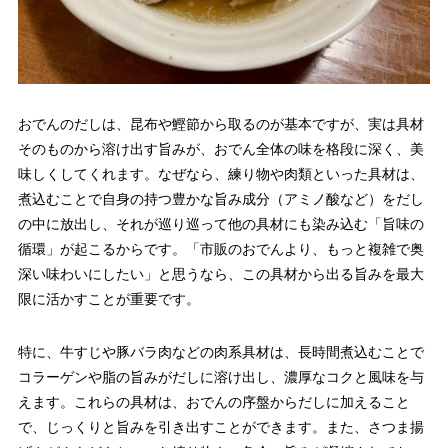
おでんのだしは、昆布や鰹節から取るのが基本ですが、実は具材
そのものから溶け出す旨みが、おでん全体の味を格段に深く、美
味しくしてくれます。なぜなら、練り物や肉類といった具材は、
煮込むことで自身の持つ豊かな旨み成分（アミノ酸など）をだし
の中に放出し、それが巡り巡って他の具材にも染み込む「旨味の
循環」が起こるからです。「市販のおでんより、もっと複雑で奥
深い味わいにしたい」と思うなら、この具材から出る旨みを最大
限に活かすことが重要です。
特に、牛すじや豚バラ肉などの肉系具材は、長時間煮込むことで
コラーゲンや脂の旨みがだしに溶け出し、濃厚なコクと風味を与
えます。これらの具材は、おでんの序盤からだしに加えること
で、じっくりと旨みを引き出すことができます。また、さつま揚