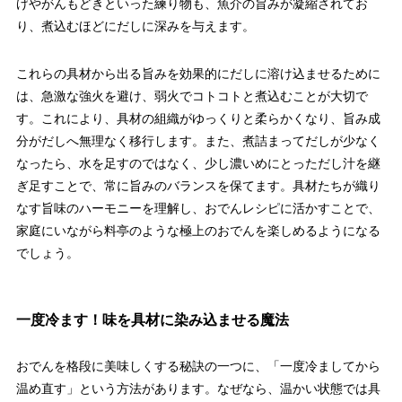
げやがんもどきといった練り物も、魚介の旨みが凝縮されてお
り、煮込むほどにだしに深みを与えます。
これらの具材から出る旨みを効果的にだしに溶け込ませるために
は、急激な強火を避け、弱火でコトコトと煮込むことが大切で
す。これにより、具材の組織がゆっくりと柔らかくなり、旨み成
分がだしへ無理なく移行します。また、煮詰まってだしが少なく
なったら、水を足すのではなく、少し濃いめにとっただし汁を継
ぎ足すことで、常に旨みのバランスを保てます。具材たちが織り
なす旨味のハーモニーを理解し、おでんレシピに活かすことで、
家庭にいながら料亭のような極上のおでんを楽しめるようになる
でしょう。
一度冷ます！味を具材に染み込ませる魔法
おでんを格段に美味しくする秘訣の一つに、「一度冷ましてから
温め直す」という方法があります。なぜなら、温かい状態では具