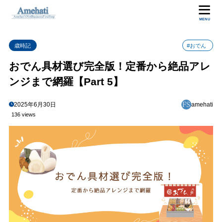
目次
MENU
歳時記
#おでん
1
もっと美味しく！具材と出汁で深まるおでんの旨味
おでん具材選び完全版！定番から絶品アレ
出汁の基本：具材の味を引き出す黄金比
1.1
ンジまで網羅【Part 5】
具材から出る旨味を活かすコツ
1.2
一度冷ます！味を具材に染み込ませる魔法
1.3
2025年6月30日
amehati
136 views
盛り付けの工夫：見た目でも楽しむおでん
1.4
2
まとめ