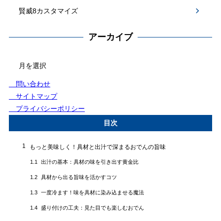
賢威8カスタマイズ
アーカイブ
アー
カ
イ
問い合わせ
ブ
サイトマップ
プライバシーポリシー
目次
1
もっと美味しく！具材と出汁で深まるおでんの旨味
出汁の基本：具材の味を引き出す黄金比
1.1
具材から出る旨味を活かすコツ
1.2
一度冷ます！味を具材に染み込ませる魔法
1.3
盛り付けの工夫：見た目でも楽しむおでん
1.4