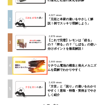
の進化と社会の変化を詳解
4,027 views
2
「元祖と本家の違いをやさしく解
説！例でスッキリ理解しよう」
2,878 views
【これで完璧】レモンは「絞る」
3
の？「搾る」の？「しぼる」の使い
分けポイントを徹底解説！
2,444 views
4
リチウム電池の構造と発火メカニズ
ムを図解でわかりやすく
2,428 views
「方言」と「訛り」の違いをわかり
5
やすく！意味・特徴・実例までやさ
しく紹介