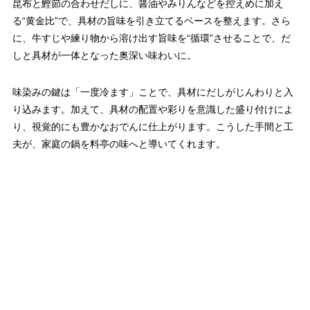
昆布と鰹節の合わせだしに、醤油やみりんなどを控えめに加え
る“黄金比”で、具材の旨味を引き立てるベースを整えます。さら
に、牛すじや練り物から溶け出す旨味を“循環”させることで、だ
しと具材が一体となった奥深い味わいに。
味染みの鍵は「一度冷ます」ことで、具材にだしがじんわりと入
り込みます。加えて、具材の配置や彩りを意識した盛り付けによ
り、視覚的にも豊かなおでんに仕上がります。こうした手間と工
夫が、家庭の鍋を料亭の味へと導いてくれます。