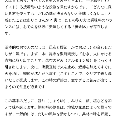
の土台であり、すべての具材の旨みを引き出し、一体感をT（テ
イスト）る接着剤のような役割を果たすからです。「どんなに良
い具材を使っても、だしの味が決まらないと美味しくない…」と
感じたことはありませんか？ 実は、だしの取り方と調味料のバラ
ンスには、おでんを格段に美味しくする「黄金比」が存在しま
す。
基本的なおでんのだしは、昆布と鰹節（かつおぶし）の合わせだ
しが主流です。まず、水に昆布を数時間浸しておき、火にかける
直前に取り出すことで、昆布の旨み（グルタミン酸）をじっくり
引き出します。次に、沸騰直前で火を止め、鰹節を加えてすぐに
火を消し、鰹節が沈んだら濾す（こす）ことで、クリアで香り高
いだしが完成します。この時の鰹節は、煮すぎると苦みが出てし
まうので注意が必要です。
この基本のだしに、醤油（しょうゆ）、みりん、酒、塩などを加
えて味を調えます。調味料の割合は、地域や家庭によって様々で
すが、一般的には、だしの風味を活かしつつ、具材の味を邪魔し