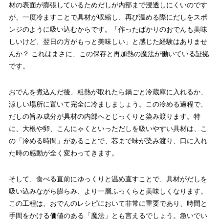
材の表面が膨張しているためだしが内部まで浸透しにくいのです
が、一度冷ますことで具材が収縮し、再び温める際にだしをスポ
ンジのように吸い込むからです。「作ったばかりのおでんも美味
しいけど、翌日の方がもっと美味しい」と感じた経験はありませ
んか？ これはまさに、この保存と再加熱の魔法が働いている証拠
です。
おでんを煮込んだ後、粗熱が取れたら鍋ごと冷蔵庫に入れるか、
涼しい場所に置いて完全に冷ましましょう。この冷める過程で、
だしの旨み成分が具材の内部へとじっくりと染み渡ります。特
に、大根や卵、こんにゃくといっただしを吸いやすい具材は、こ
の「冷める時間」があることで、芯まで味が染み渡り、口に入れ
た時の感動が全く変わってきます。
そして、食べる直前にゆっくりと温め直すことで、具材がだしを
吸い込みながら膨らみ、より一層ふっくらと美味しくなります。
この工程は、おでんのレシピにおいて非常に重要であり、時間と
手間をかける価値のある「魔法」とも言えるでしょう。急いでい