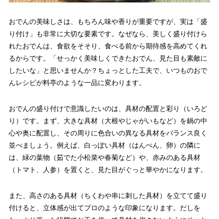
おでんの美味しさは、もちろん味や香りが重要ですが、実は「盛
り付け」も非常に大切な要素です。なぜなら、美しく盛り付けら
れたおでんは、食欲をそそり、食べる前から期待感を高めてくれ
るからです。「せっかく美味しくできたおでん、見た目も素敵に
したいな」と思いませんか？ちょっとした工夫で、いつものおで
んレシピが料亭のような一品に変わります。
おでんの盛り付けで意識したいのは、具材の配置と彩り（いろど
り）です。まず、大きな具材（大根やじゃがいもなど）を鍋の中
心や奥に配置し、その周りに色合いの異なる具材をバランス良く
並べましょう。例えば、白っぽい具材（はんぺん、卵）の隣に
は、緑の葉物（茹でた小松菜や春菊など）や、赤みのある具材
（トマト、人参）を置くと、見た目がぐっと華やかになります。
また、高さのある具材（ちくわや串に刺した具材）を立てて盛り
付けると、立体感が出てプロのような印象になります。だしを