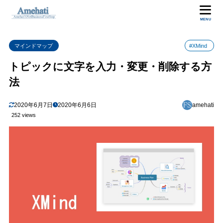
目次
MENU
マインドマップ
#XMind
1
トピックに文字を入力する
トピックに文字を入力・変更・削除する方
2
文字の変更
法
3
トピックの文字の削除
2020年6月7日
2020年6月6日
amehati
252 views