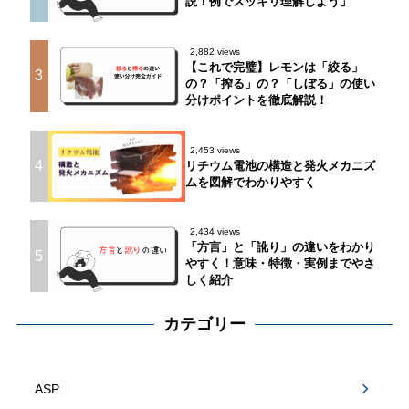
説！例でスッキリ理解しよう」
2,882 views
【これで完璧】レモンは「絞る」
3
の？「搾る」の？「しぼる」の使い
分けポイントを徹底解説！
2,453 views
4
リチウム電池の構造と発火メカニズ
ムを図解でわかりやすく
2,434 views
「方言」と「訛り」の違いをわかり
5
やすく！意味・特徴・実例までやさ
しく紹介
カテゴリー
ASP