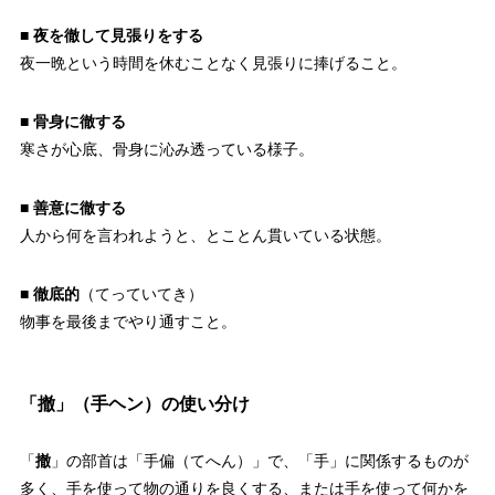
■
夜を徹して見張りをする
夜一晩という時間を休むことなく見張りに捧げること。
■
骨身に徹する
寒さが心底、骨身に沁み透っている様子。
■
善意に徹する
人から何を言われようと、とことん貫いている状態。
■
徹底的
（てっていてき）
物事を最後までやり通すこと。
「撤」（手ヘン）の使い分け
「
撤
」の部首は「手偏（てへん）」で、「手」に関係するものが
多く、手を使って物の通りを良くする、または手を使って何かを