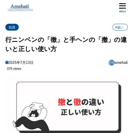
目次
MENU
知識
#違い
1
部首の違い
行ニンベンの「徹」と手ヘンの「撤」の違
「徹」（行ニンベン）の使い分け
1.1
いと正しい使い方
「撤」（手ヘン）の使い分け
1.2
2
まとめ
2025年7月13日
amehati
379 views