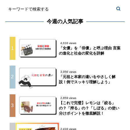
今週の人気記事
4,616 views
1
「女優」を「俳優」と呼ぶ理由 言葉
の進化と社会の変化を詳解
3,956 views
2
「元祖と本家の違いをやさしく解
説！例でスッキリ理解しよう」
2,859 views
【これで完璧】レモンは「絞る」
3
の？「搾る」の？「しぼる」の使い
分けポイントを徹底解説！
2,416 views