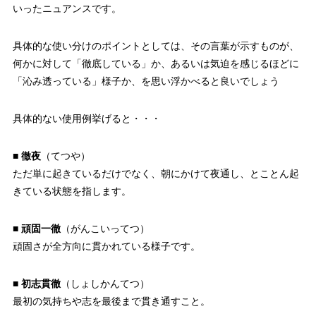
いったニュアンスです。
具体的な使い分けのポイントとしては、その言葉が示すものが、
何かに対して「徹底している」か、あるいは気迫を感じるほどに
「沁み透っている」様子か、を思い浮かべると良いでしょう
具体的ない使用例挙げると・・・
■
徹夜
（てつや）
ただ単に起きているだけでなく、朝にかけて夜通し、とことん起
きている状態を指します。
■
頑固一徹
（がんこいってつ）
頑固さが全方向に貫かれている様子です。
■
初志貫徹
（しょしかんてつ）
最初の気持ちや志を最後まで貫き通すこと。