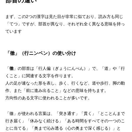
部首の違い
まず、この2つの漢字は見た目が非常に似ており、読み方も同じ
「てつ」ですが、部首が異なり、それぞれ全く異なる意味を持っ
ています
「徹」（行ニンベン）の使い分け
「
徹
」の部首は「行人偏（ぎょうにんべん）」で、「道」や「行
くこと」に関連する文字を作ります。
人の足が連なった形を表し、歩く、行くなど、道や歩行、脚の動
作、また「前に進み出ること」などの意味を持ちます。
方向性のある文字に使われることが多いです。
「徹」が使われる言葉は、「突き通す」「貫く」「とことんまで
行き届く」「休みなく続ける」「ある時間をすべてその一つのこ
とに当てる」「奥まで沁み透る（心の奥まで深く感じる）」と