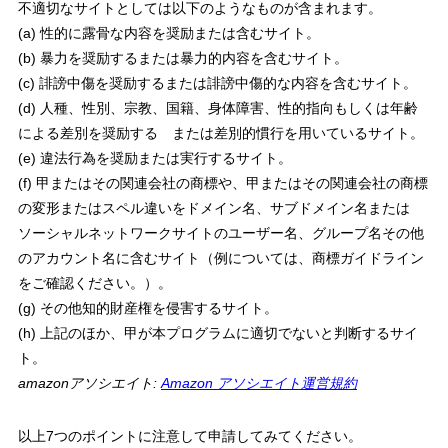
不適切なサイトとしては以下のようなものが含まれます。
(a) 性的に露骨な内容を奨励または含むサイト。
(b) 暴力を奨励するまたは暴力的内容を含むサイト。
(c) 誹謗中傷を奨励するまたは誹謗中傷的な内容を含むサイト。
(d) 人種、性別、宗教、国籍、身体障害、性的指向もしくは年齢
による差別を奨励する または差別的慣行を用いているサイト。
(e) 違法行為を奨励または実行するサイト。
(f) 甲またはその関連会社の商標や、甲またはその関連会社の商標
の変形またはスペル違いをドメイン名、サブドメイン名または
ソーシャルネットワークサイトのユーザー名、グループ名その他
のアカウント名に含むサイト（例については、商標ガイドライン
をご確認ください。）。
(g) その他知的財産権を侵害するサイト。
(h) 上記のほか、甲が本プログラムに適切でないと判断するサイ
ト。
amazonアソシエイト:
Amazon アソシエイト運営規約
以上7つのポイントに注意して申請してみてください。